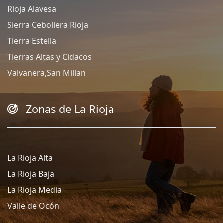
Rioja Alavesa
Sierra Cebollera Rioja
Tierra Estella
Tierras Altas y Cidacos
Valvanera,San Millan
Zonas de La Rioja
La Rioja Alta
La Rioja Baja
La Rioja Media
Valle de Ocón