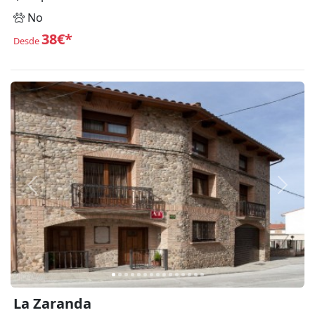
No
38€*
Desde
Anterior
Siguie
La Zaranda