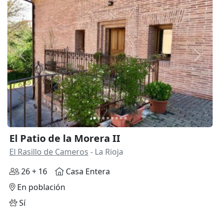
Anterior
Siguie
El Patio de la Morera II
El Rasillo de Cameros
- La Rioja
26 + 16
Casa Entera
En población
Sí