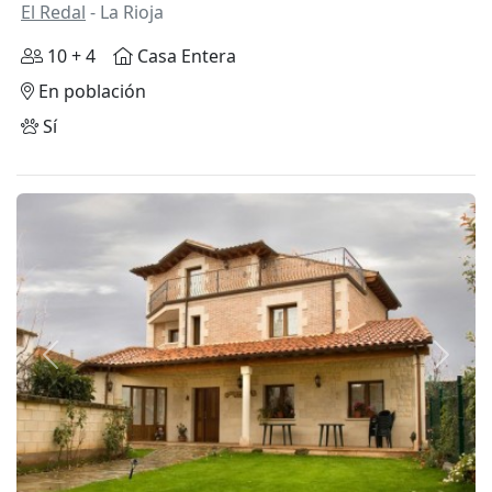
El Redal
- La Rioja
10 + 4
Casa Entera
En población
Sí
Anterior
Siguie