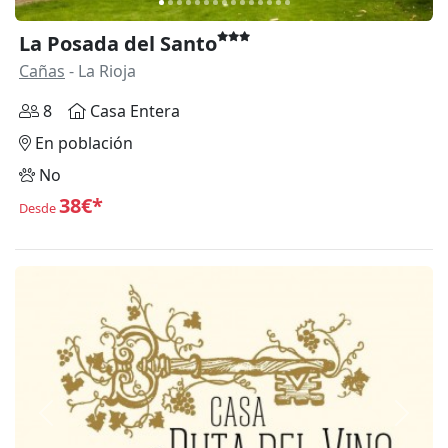
La Posada del Santo
Cañas
- La Rioja
8
Casa Entera
En población
No
38€*
Desde
Anterior
Siguie