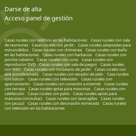
Darse de alta
Acceso panel de gestión
Casas rurales con teléfono en las habitaciones
Casas rurales con sala
de reuniones
Casas rurales con jardín
Casas rurales adaptadas para
minusválidos
Casas rurales con chimenea
Casas rurales con baño
en las habitaciones
Casas rurales con barbacoa
Casas rurales con
porche cubierto
Casas rurales con cuna
Casas rurales con
reproductor DVD
Casas rurales con sala de juegos
Casas rurales
con WIFI
Casas rurales con mobiliario de jardín
Casas rurales con
aire acondicionado
Casas rurales con secador de pelo
Casa rurales
con balcón
Casas rurales con televisión
Casas rurales con
aparcamiento
Casas rurales con conexión a internet
Casas rurales
con terraza
Casas rurales aptas para mascotas
Casas rurales con
calefacción
Casas rurales con patio
Casas rurales aptas para
mascotas (consultar)
Casas rurales con lavavajillas
Casas rurales
con Jacuzzi
Casas rurales con decoración esmerada
Casas rurales
con televisión en las habitaciones