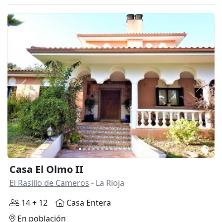
Anterior
Siguie
Casa El Olmo II
El Rasillo de Cameros
- La Rioja
14 + 12
Casa Entera
En población