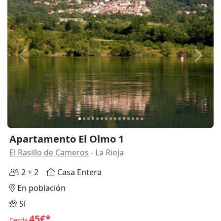
Anterior
Siguie
Apartamento El Olmo 1
El Rasillo de Cameros
- La Rioja
2 + 2
Casa Entera
En población
Sí
45€*
Desde