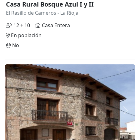
Casa Rural Bosque Azul I y II
El Rasillo de Cameros
- La Rioja
12 + 10
Casa Entera
En población
No
Anterior
Siguie