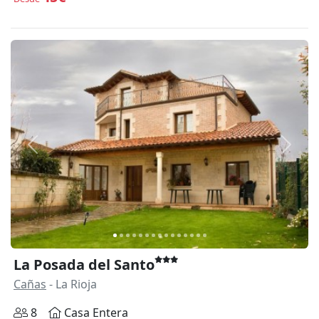
Anterior
Siguie
La Posada del Santo
Cañas
- La Rioja
8
Casa Entera