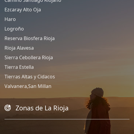
Ezcaray Alto Oja
Haro
Logroño
Reserva Biosfera Rioja
Rioja Alavesa
Sierra Cebollera Rioja
Tierra Estella
Tierras Altas y Cidacos
Valvanera,San Millan
Zonas de La Rioja