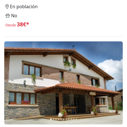
En población
No
38€*
Desde
Anterior
Siguie