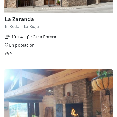
La Zaranda
El Redal
- La Rioja
10 + 4
Casa Entera
En población
Sí
Anterior
Siguie