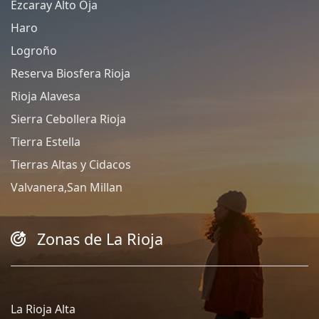
Ezcaray Alto Oja
Haro
Logroño
Reserva Biosfera Rioja
Rioja Alavesa
Sierra Cebollera Rioja
Tierra Estella
Tierras Altas y Cidacos
Valvanera,San Millan
Zonas de La Rioja
La Rioja Alta