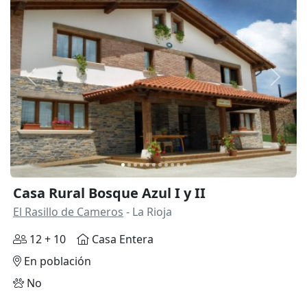
Anterior
Siguie
Casa Rural Bosque Azul I y II
El Rasillo de Cameros
- La Rioja
12 + 10
Casa Entera
En población
No