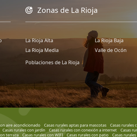
Zonas de La Rioja
o
La Rioja Alta
La Rioja Baja
La Rioja Media
Valle de Ocón
Poblaciones de La Rioja
con aire acondicionado
Casas rurales aptas para mascotas
Casas rurales c
Casas rurales con jardín
Casas rurales con conexión a internet
Casas rur
con terraza
Casas rurales con WIFI
Casas rurales con patio
Casas rurales