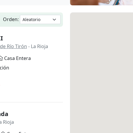
Orden:
II
de Río Tirón
- La Rioja
Casa Entera
ción
*
nda
a Rioja