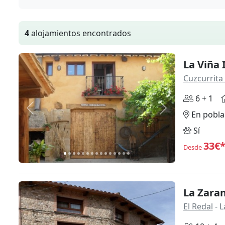
4
alojamientos encontrados
La Viña 
Cuzcurrita 
6 + 1
Anterior
Siguiente
En pobla
Sí
33€
Desde
La Zara
El Redal
- L