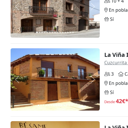
10 + 4
Anterior
Siguiente
En pobla
Sí
La Viña I
Cuzcurrita 
3
C
Anterior
Siguiente
En pobla
Sí
42€
Desde
La Viña I