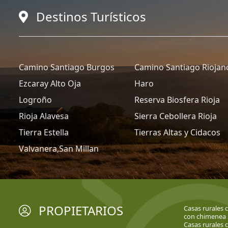
Destinos Turísticos
Camino Santiago Burgos
Camino Santiago Riojan
Ezcaray Alto Oja
Haro
Logroño
Reserva Biosfera Rioja
Rioja Alavesa
Sierra Cebollera Rioja
Tierra Estella
Tierras Altas y Cidacos
Valvanera,San Millan
PROPIETARIOS
Casas rurales 
con chimenea
Casas rurales 