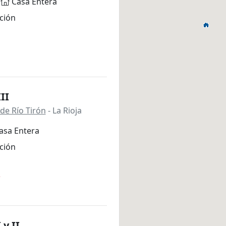
Casa Entera
ción
II
de Río Tirón
- La Rioja
asa Entera
ción
*
 y II