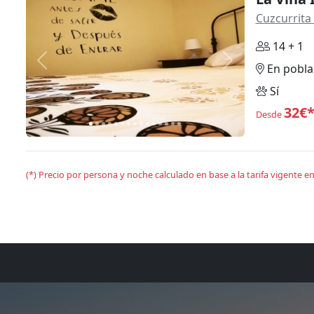
Cuzcurrita 
14 + 1
Anterior
Siguiente
En pobla
Sí
32€
Desde
(*) Precio por persona y noche calculado en base a la tarifa vigente 