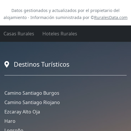
Datos gestionados y actualizados por el propietario del
alojamiento - Información suministrada por ©
RuralesData.com
Casas Rurales
Hoteles Rurales
Destinos Turísticos
Camino Santiago Burgos
Camino Santiago Riojano
Ezcaray Alto Oja
Haro
Logroño