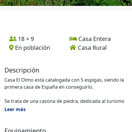
18 + 9
Casa Entera
En población
Casa Rural
Descripción
Casa El Olmo está catalogada con 5 espigas, siendo la
primera casa de España en conseguirlo.
Se trata de una casona de piedra, dedicada al turismo
rural, situada en La Sierra de Cameros y en primera
Leer más
línea, lo que permite disfrutar de unas maravillosas
vistas hacia los bosques, el pueblo y el pantano.
Equipamiento