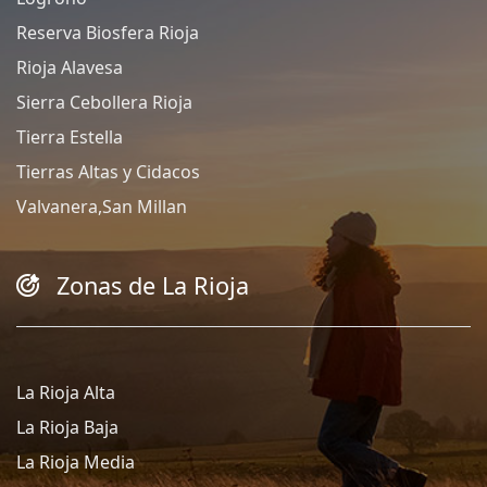
Reserva Biosfera Rioja
Rioja Alavesa
Sierra Cebollera Rioja
Tierra Estella
Tierras Altas y Cidacos
Valvanera,San Millan
Zonas de La Rioja
La Rioja Alta
La Rioja Baja
La Rioja Media