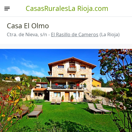
CasasRuralesLa Rioja.com
Casa El Olmo
Ctra. de Nieva, s/n -
El Rasillo de Cameros
(La Rioja)
1
/20
Anterior
Sigu