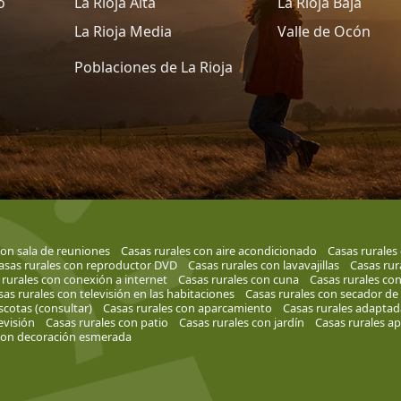
o
La Rioja Alta
La Rioja Baja
La Rioja Media
Valle de Ocón
Poblaciones de La Rioja
con sala de reuniones
Casas rurales con aire acondicionado
Casas rurales
asas rurales con reproductor DVD
Casas rurales con lavavajillas
Casas rur
 rurales con conexión a internet
Casas rurales con cuna
Casas rurales co
as rurales con televisión en las habitaciones
Casas rurales con secador de
cotas (consultar)
Casas rurales con aparcamiento
Casas rurales adaptad
evisión
Casas rurales con patio
Casas rurales con jardín
Casas rurales a
 con decoración esmerada