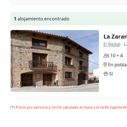
1
alojamiento encontrado
La Zara
El Redal
- L
10 + 4
Anterior
Siguiente
En pobla
Sí
(*) Precio por persona y noche calculado en base a la tarifa vigente 