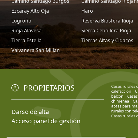
Camino Santiago Burgos
Camino Santiago Riojan
Ezcaray Alto Oja
Haro
Logroño
Reserva Biosfera Rioja
Rioja Alavesa
Sierra Cebollera Rioja
Tierra Estella
Tierras Altas y Cidacos
Valvanera,San Millan
PROPIETARIOS
Casas rurales 
calefacción
C
balcón
Casas
chimenea
Cas
aptas para mas
Darse de alta
rurales con tel
Casas rurales
Acceso panel de gestión