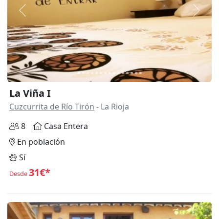
Anterior
Siguie
La Viña I
Cuzcurrita de Río Tirón
- La Rioja
8
Casa Entera
En población
Sí
31€*
Desde