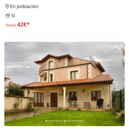
En población
Sí
42€*
Desde
Anterior
Siguie