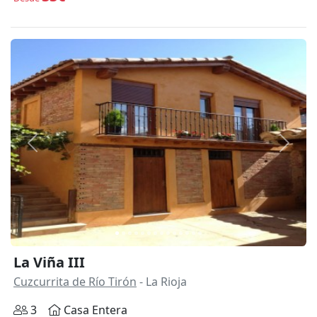
Anterior
Siguie
La Viña III
Cuzcurrita de Río Tirón
- La Rioja
3
Casa Entera