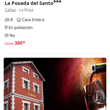
La Posada del Santo
Cañas
- La Rioja
8
Casa Entera
En población
No
38€*
Desde
Anterior
Siguie