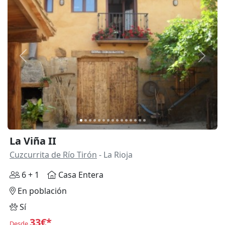
Anterior
Siguie
La Viña II
Cuzcurrita de Río Tirón
- La Rioja
6 + 1
Casa Entera
En población
Sí
33€*
Desde