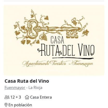
Anterior
Siguie
Casa Ruta del Vino
Fuenmayor
- La Rioja
12 + 3
Casa Entera
En población