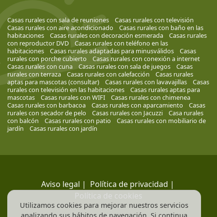
Casas rurales con sala de reuniones
Casas rurales con televisión
Casas rurales con aire acondicionado
Casas rurales con baño en las
habitaciones
Casas rurales con decoración esmerada
Casas rurales
con reproductor DVD
Casas rurales con teléfono en las
habitaciones
Casas rurales adaptadas para minusválidos
Casas
rurales con porche cubierto
Casas rurales con conexión a internet
Casas rurales con cuna
Casas rurales con sala de juegos
Casas
rurales con terraza
Casas rurales con calefacción
Casas rurales
aptas para mascotas (consultar)
Casas rurales con lavavajillas
Casas
rurales con televisión en las habitaciones
Casas rurales aptas para
mascotas
Casas rurales con WIFI
Casas rurales con chimenea
Casas rurales con barbacoa
Casas rurales con aparcamiento
Casas
rurales con secador de pelo
Casas rurales con Jacuzzi
Casa rurales
con balcón
Casas rurales con patio
Casas rurales con mobiliario de
jardín
Casas rurales con jardín
Aviso legal
|
Política de privacidad
|
Política de cookies
Utilizamos cookies para mejorar nuestros servicios
analizando sus hábitos de navegación. Si continua