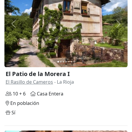
Anterior
Siguie
El Patio de la Morera I
El Rasillo de Cameros
- La Rioja
10 + 6
Casa Entera
En población
Sí