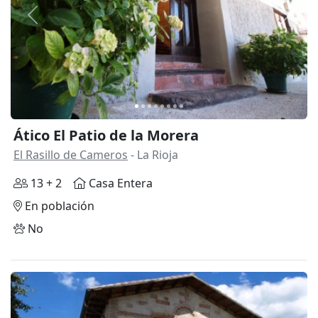
Anterior
Siguie
Ático El Patio de la Morera
El Rasillo de Cameros
- La Rioja
13 + 2
Casa Entera
En población
No