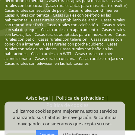
decoración esmerada
Casas rurales aptas para mascotas
Casas
rurales con barbacoa
Casas rurales aptas para mascotas (consultar)
Casas rurales con secador de pelo
Casas rurales con chimenea
Casas rurales con terraza
Casas rurales con teléfono en las
habitaciones
Casas rurales con mobiliario de jardín
Casas rurales
con reproductor DVD
Casas rurales con calefacción
Casas rurales
con sala de juegos
Casas rurales con aparcamiento
Casas rurales
con lavavajillas
Casas rurales adaptadas para minusválidos
Casas
rurales con patio
Casas rurales con televisión
Casas rurales con
conexión a internet
Casas rurales con porche cubierto
Casas
rurales con sala de reuniones
Casas rurales con baño en las
habitaciones
Casas rurales con WIFI
Casas rurales con aire
acondicionado
Casas rurales con cuna
Casas rurales con Jacuzzi
Casas rurales con televisión en las habitaciones
Aviso legal
|
Política de privacidad
|
Política de cookies
Utilizamos cookies para mejorar nuestros servicios
analizando sus hábitos de navegación. Si continua
navegando, consideramos que acepta su uso.
Aceptar
Más información