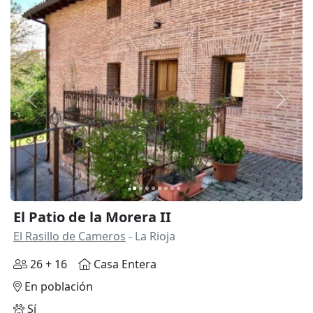
Anterior
Siguie
El Patio de la Morera II
El Rasillo de Cameros
- La Rioja
26 + 16
Casa Entera
En población
Sí