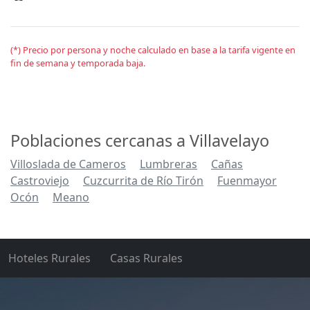
(*) Precio por persona y noche calculado en base a la tarifa vigente en
fin de semana y temporada baja.
Poblaciones cercanas a Villavelayo
Villoslada de Cameros
Lumbreras
Cañas
Castroviejo
Cuzcurrita de Río Tirón
Fuenmayor
Ocón
Meano
Hoteles Rurales
Casas Rurales